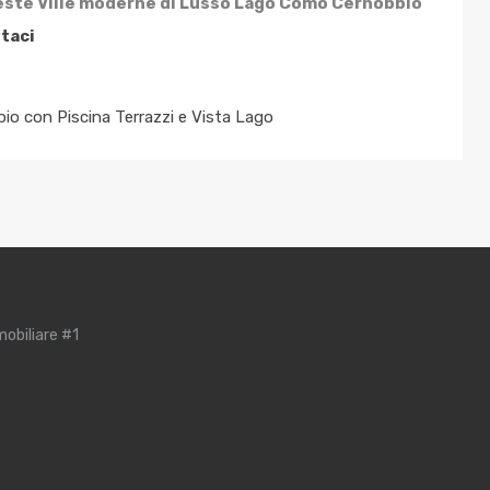
queste Ville moderne di Lusso Lago Como Cernobbio
taci
o con Piscina Terrazzi e Vista Lago
obiliare #1