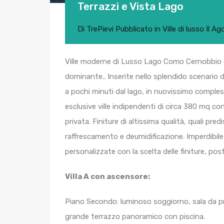
Terrazzi e Vista Lago
Di
TrePievi
Pubblicato in
Ville di lusso
Il
Ago
Ville moderne di Lusso Lago Como Cernobbio co
dominante.. Inserite nello splendido scenario d
a pochi minuti dal lago, in nuovissimo comple
esclusive ville indipendenti di circa 380 mq con
privata. Finiture di altissima qualità, quali p
raffrescamento e deumidificazione. Imperdibile 
personalizzate con la scelta delle finiture, post
Villa A con ascensore:
Piano Secondo: luminoso soggiorno, sala da p
grande terrazzo panoramico con piscina.