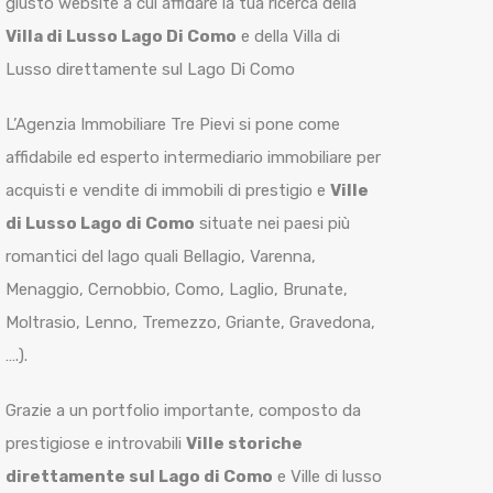
giusto website a cui affidare la tua ricerca della
Villa di Lusso Lago Di Como
e della Villa di
Lusso direttamente sul Lago Di Como
L’Agenzia Immobiliare Tre Pievi si pone come
affidabile ed esperto intermediario immobiliare per
acquisti e vendite di immobili di prestigio e
Ville
di Lusso Lago di Como
situate nei paesi più
romantici del lago quali Bellagio, Varenna,
Menaggio, Cernobbio, Como, Laglio, Brunate,
Moltrasio, Lenno, Tremezzo, Griante, Gravedona,
….).
Grazie a un portfolio importante, composto da
prestigiose e introvabili
Ville storiche
direttamente sul Lago di Como
e Ville di lusso