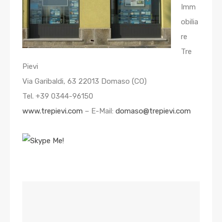
Imm
obilia
re
Tre
Pievi
Via Garibaldi, 63 22013 Domaso (CO)
Tel. +39 0344-96150
www.trepievi.com
– E-Mail:
domaso@trepievi.com