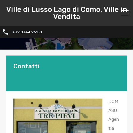
Ville di Lusso Lago di Como, Ville in
Vendita
+39 0344.96150
Contatti
DOM
ASO
Agen
zia